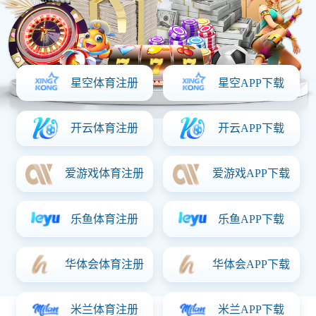
包括您在注册或使用服务过程中提供的个人信息，以及
设备参数、访问行为、位置信息等技术数据。
3. 信息使用目的
所收集的信息将主要用于识别用户身份、提供米兰官网
手机版平台服务、保障系统安全，并对内容体验进行持
续优化。
4. 信息保护与存储
您的数据将被加密存储于中国大陆地区的服务器，并通
过访问权限管理、多层防护系统等方式避免泄露与误
用。