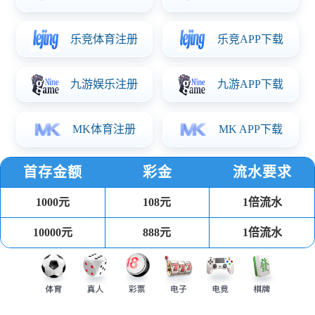
5. 用户权利
您可随时查看、修改、删除自己的信息，或撤销定位、
通知等授权，也可申请注销账号以终止服务。
6. 联系我们
若您在使用过程中有隐私相关疑问或建议，请通过
support@phoebewiley.com 与我们取得联系，我们会尽
快处理。
荣誉与奖项
米兰官网手机版 致力于为用户提供优质的体育赛事服务，平