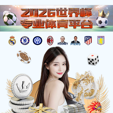
注册入口
隐私政策说明
1. 引言与声明
本平台致力于打造一个值得信赖的米兰官网手机版赛事
直播空间，我们重视用户信息的保密与使用安全。使用
服务即代表您已了解并接受本政策的所有内容。
2. 我们收集的信息